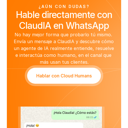
¿AÚN CON DUDAS?
Hable directamente con
ClaudIA en WhatsApp
No hay mejor forma que probarlo tú mismo. 
Envía un mensaje a ClaudIA y descubre cómo 
un agente de IA realmente entiende, resuelve 
e interactúa como humano, en el canal que 
más usan tus clientes.
Hablar con Cloud Humans