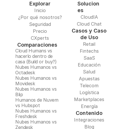
Explorar
Solucion
es
Inicio
CloudIA
¿Por qué nosotros?
Cloud Chat
Seguridad
Casos y Caso
Precio
de Uso
CXperts
Retail
Comparaciones
Cloud Humans vs 
Fintechs
hacerlo dentro de 
SaaS
casa (Build or buy?)
Educación
Nubes Humanos vs 
Salud
Octadesk
Nubes Humanos vs 
Apuestas
Movidesk
Telecom
Nubes Humanos vs 
Logística
Blip
Marketplaces
Humanos de Nuvem 
vs Hubspot
Energía
Nubes Humanos vs 
Contenido
Freshdesk
Integraciones
Nubes Humanos vs 
Blog
Zendesk