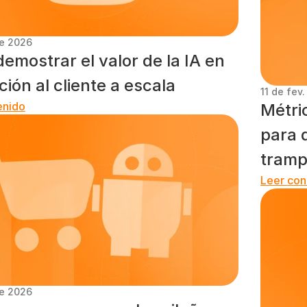
de 2026
mostrar el valor de la IA en 
ción al cliente a escala
11 de fev
enido
Métri
para d
tramp
Leer con
de 2026