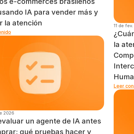
os e-commerces brasileños 
usando IA para vender más y 
r la atención
11 de fev
enido
¿Cuán
la ate
Compa
Inter
Huma
Leer con
de 2026
valuar un agente de IA antes 
prar: qué pruebas hacer y 