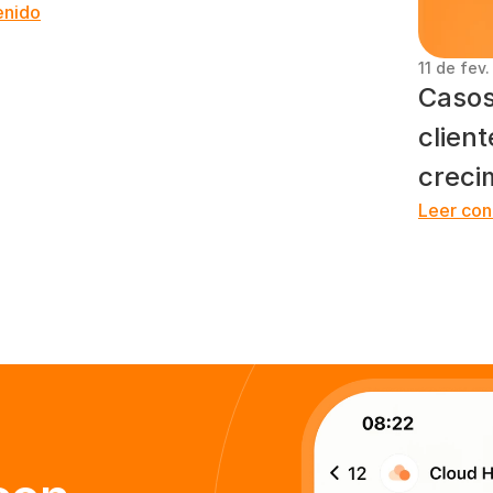
enido
11 de fev
Casos
clien
creci
Leer con