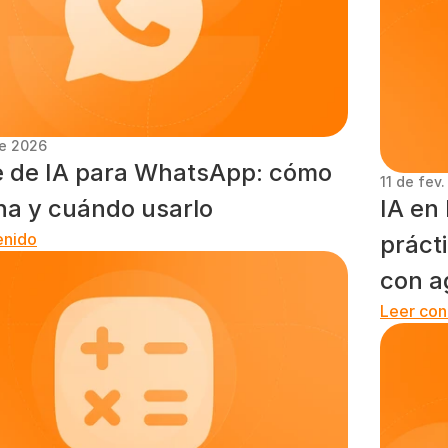
de 2026
 de IA para WhatsApp: cómo 
11 de fev
na y cuándo usarlo
IA en 
enido
práct
con a
Leer con