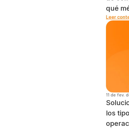
qué mét
Leer cont
11 de fev. 
Soluci
los tip
operac