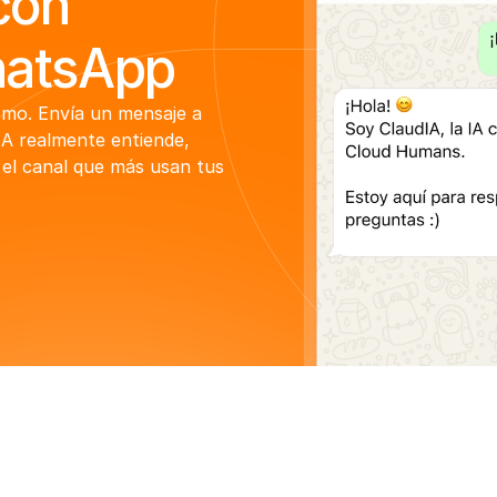
con
hatsApp
mo. Envía un mensaje a 
A realmente entiende, 
el canal que más usan tus 