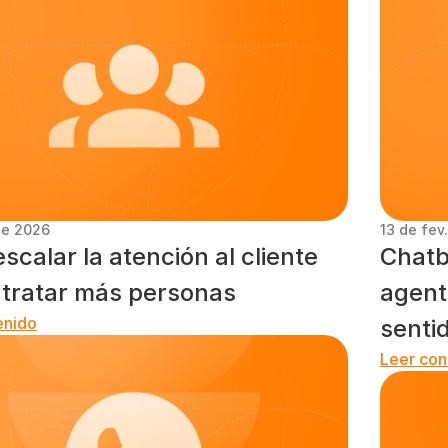
de 2026
13 de fev
calar la atención al cliente 
Chatbo
ntratar más personas
agente
enido
senti
Leer con