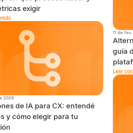
ricas exigir
enido
11 de fev
Altern
guía d
plata
Leer con
de 2026
ones de IA para CX: entendé 
os y cómo elegir para tu 
ión