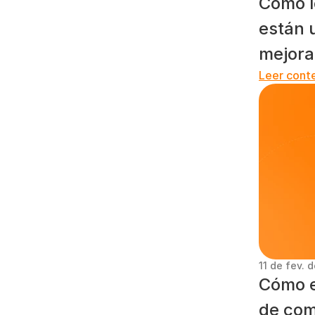
Cómo l
están 
mejora
Leer cont
11 de fev. 
Cómo e
de com