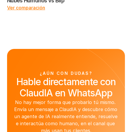
Nubes Humanos vs Blip
Ver comparación
¿AÚN CON DUDAS?
Hable directamente con
ClaudIA en WhatsApp
No hay mejor forma que probarlo tú mismo. 
Envía un mensaje a ClaudIA y descubre cómo 
un agente de IA realmente entiende, resuelve 
e interactúa como humano, en el canal que 
más usan tus clientes.