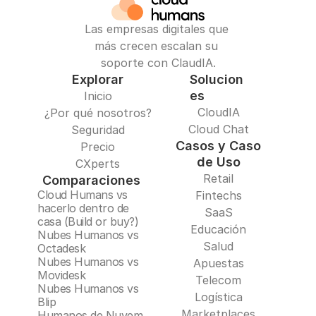
Las empresas digitales que 
más crecen escalan su 
soporte con ClaudIA.
Explorar
Solucion
es
Inicio
CloudIA
¿Por qué nosotros?
Cloud Chat
Seguridad
Casos y Caso
Precio
de Uso
CXperts
Retail
Comparaciones
Cloud Humans vs 
Fintechs
hacerlo dentro de 
SaaS
casa (Build or buy?)
Educación
Nubes Humanos vs 
Salud
Octadesk
Nubes Humanos vs 
Apuestas
Movidesk
Telecom
Nubes Humanos vs 
Logística
Blip
Marketplaces
Humanos de Nuvem 