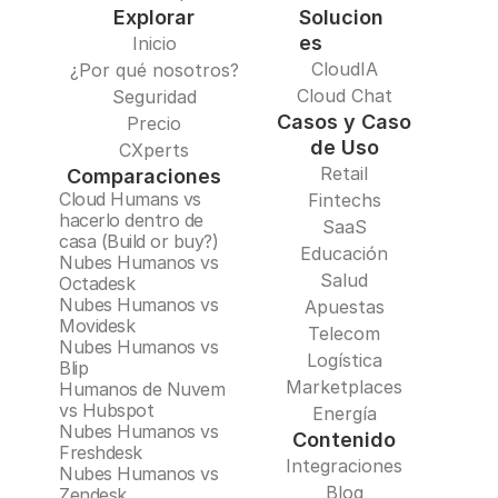
Explorar
Solucion
es
Inicio
CloudIA
¿Por qué nosotros?
Cloud Chat
Seguridad
Casos y Caso
Precio
de Uso
CXperts
Retail
Comparaciones
Cloud Humans vs 
Fintechs
hacerlo dentro de 
SaaS
casa (Build or buy?)
Educación
Nubes Humanos vs 
Salud
Octadesk
Nubes Humanos vs 
Apuestas
Movidesk
Telecom
Nubes Humanos vs 
Logística
Blip
Marketplaces
Humanos de Nuvem 
vs Hubspot
Energía
Nubes Humanos vs 
Contenido
Freshdesk
Integraciones
Nubes Humanos vs 
Blog
Zendesk