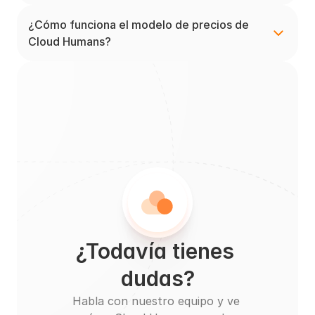
¿Cómo funciona el modelo de precios de 
Cloud Humans?
¿Todavía tienes 
dudas?
Habla con nuestro equipo y ve 