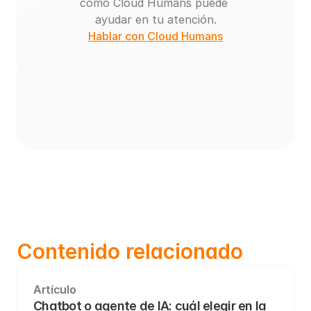
cómo Cloud Humans puede 
ayudar en tu atención.
Hablar con Cloud Humans
Contenido relacionado
Artículo
Chatbot o agente de IA: cuál elegir en la 