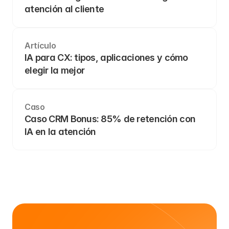
atención al cliente
Artículo
IA para CX: tipos, aplicaciones y cómo 
elegir la mejor
Caso
Caso CRM Bonus: 85% de retención con 
IA en la atención