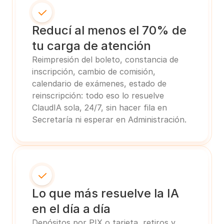
Reducí al menos el 70% de 
tu carga de atención
Reimpresión del boleto, constancia de 
inscripción, cambio de comisión, 
calendario de exámenes, estado de 
reinscripción: todo eso lo resuelve 
ClaudIA sola, 24/7, sin hacer fila en 
Secretaría ni esperar en Administración.
Lo que más resuelve la IA 
en el día a día
Depósitos por PIX o tarjeta, retiros y 