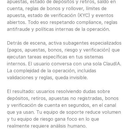
apuestas, estado de depósitos y retiros, saldo en 
cuenta, reglas de bonos y rollover, límites de 
apuesta, estado de verificación (KYC) y eventos 
abiertos. Todo eso respetando compliance, reglas 
antifraude y políticas internas de la operación.
Detrás de escena, activa subagentes especializados 
(pagos, apuestas, bonos, riesgo y verificación) que 
ejecutan tareas específicas en tus sistemas 
internos. El usuario conversa con una sola ClaudIA. 
La complejidad de la operación, incluidas 
validaciones y reglas, queda invisible.
El resultado: usuarios resolviendo dudas sobre 
depósitos, retiros, apuestas no registradas, bonos 
y verificación de cuenta en segundos, en el canal 
que ya usan. Tu equipo de soporte reduce volumen 
y tu equipo de riesgo gana foco en lo que 
realmente requiere análisis humano.