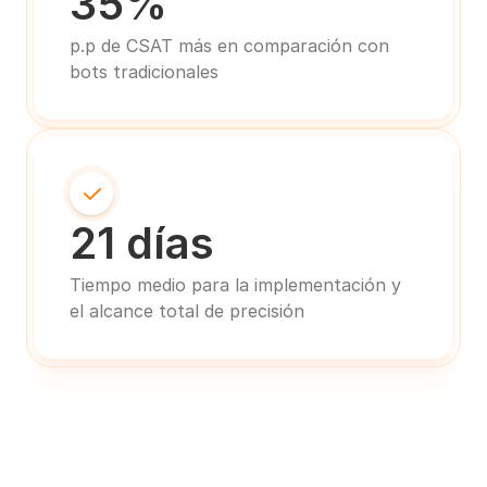
35%
p.p de CSAT más en comparación con 
bots tradicionales
21 días
Tiempo medio para la implementación y 
el alcance total de precisión