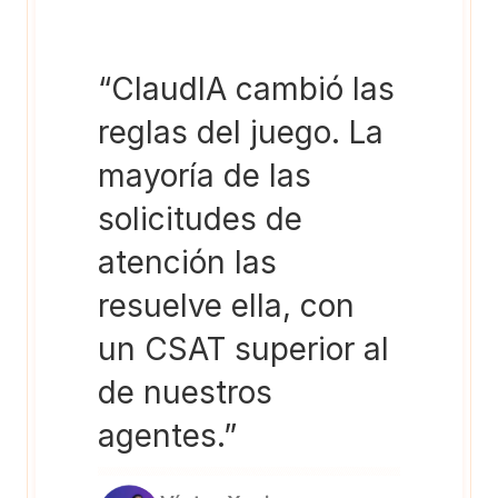
“ClaudIA cambió las 
reglas del juego. La 
mayoría de las 
solicitudes de 
atención las 
resuelve ella, con 
un CSAT superior al 
de nuestros 
agentes.”