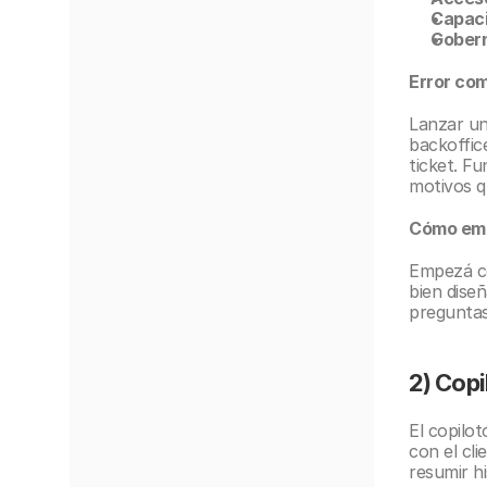
Capaci
Gober
Error co
Lanzar un 
backoffice
ticket. F
motivos 
Cómo emp
Empezá co
bien diseñ
preguntas
2) Cop
El copilot
con el cli
resumir hi