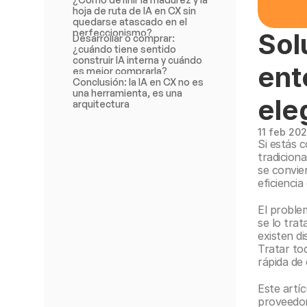
hoja de ruta de IA en CX sin 
quedarse atascado en el 
perfeccionismo?
Sol
Desarrollar o comprar: 
¿cuándo tiene sentido 
construir IA interna y cuándo 
ent
es mejor comprarla?
Conclusión: la IA en CX no es 
una herramienta, es una 
ele
arquitectura
11 feb 20
Si estás 
tradicion
se convie
eficiencia
El proble
se lo tra
existen di
Tratar to
rápida de
Este artíc
proveedor