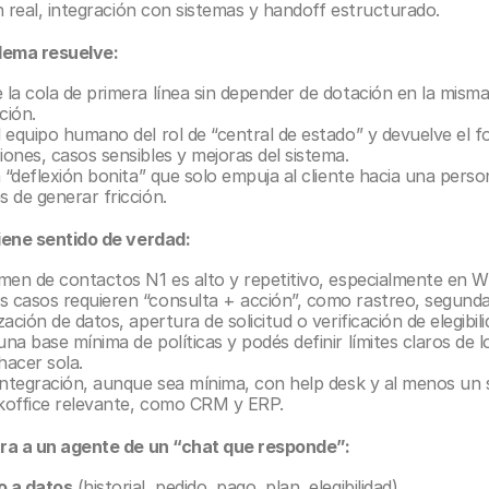
n real, integración con sistemas y handoff estructurado. 
lema resuelve:
la cola de primera línea sin depender de dotación en la misma
ción.
 equipo humano del rol de “central de estado” y devuelve el fo
ones, casos sensibles y mejoras del sistema.
a “deflexión bonita” que solo empuja al cliente hacia una perso
 de generar fricción.
ene sentido de verdad:
umen de contactos N1 es alto y repetitivo, especialmente en 
 casos requieren “consulta + acción”, como rastreo, segunda 
zación de datos, apertura de solicitud o verificación de elegibili
na base mínima de políticas y podés definir límites claros de lo
hacer sola.
integración, aunque sea mínima, con help desk y al menos un 
koffice relevante, como CRM y ERP.
ra a un agente de un “chat que responde”:
 a datos
 (historial, pedido, pago, plan, elegibilidad).