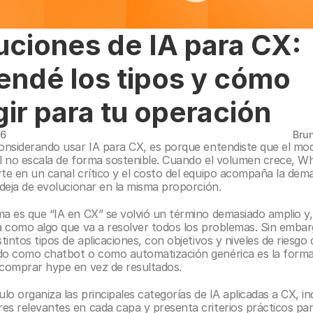
uciones de IA para CX: 
endé los tipos y cómo 
gir para tu operación
26
Bru
considerando usar IA para CX, es porque entendiste que el mod
al no escala de forma sostenible. Cuando el volumen crece, W
rte en un canal crítico y el costo del equipo acompaña la deman
 deja de evolucionar en la misma proporción.
ma es que “IA en CX” se volvió un término demasiado amplio y, 
ta como algo que va a resolver todos los problemas. Sin embarg
stintos tipos de aplicaciones, con objetivos y niveles de riesgo d
do como chatbot o como automatización genérica es la forma
 comprar hype en vez de resultados.
ulo organiza las principales categorías de IA aplicadas a CX, ind
es relevantes en cada capa y presenta criterios prácticos para