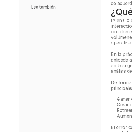
de acuerd
Lea también
¿Qué
IA en CX e
interaccio
directame
volúmenes
operativa
En la prác
aplicada a
en la suge
análisis 
De forma 
principale
Ganar e
Crear m
Extraer
Aumenta
El error 