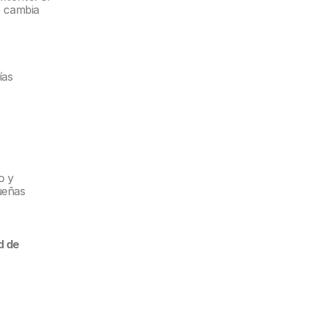
 cambia 
as 
 y 
eñas 
 de 