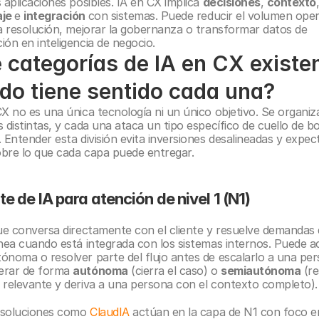
 aplicaciones posibles. IA en CX implica 
decisiones
, 
contexto
je 
e 
integración 
con sistemas. Puede reducir el volumen opera
la resolución, mejorar la gobernanza o transformar datos de 
ión en inteligencia de negocio.
 categorías de IA en CX existen
do tiene sentido cada una?
X no es una única tecnología ni un único objetivo. Se organiza
 distintas, y cada una ataca un tipo específico de cuello de bot
 Entender esta división evita inversiones desalineadas y expect
sobre lo que cada capa puede entregar.
te de IA para atención de nivel 1 (N1)
que conversa directamente con el cliente y resuelve demandas 
ínea cuando está integrada con los sistemas internos. Puede ac
ónoma o resolver parte del flujo antes de escalarlo a una pers
rar de forma 
autónoma
 (cierra el caso) o 
semiautónoma
 (r
 relevante y deriva a una persona con el contexto completo).
, soluciones como 
ClaudIA
 actúan en la capa de N1 con foco en