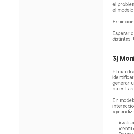
el problem
el modelo
Error co
Esperar q
distintas.
3) Moni
El monito
identifica
generar u
muestras 
En modelos
interacci
aprendiz
Evalua
Identif