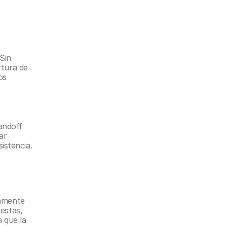
Sin 
tura de 
s 
ndoff 
r 
istencia.
amente 
estas, 
 que la 