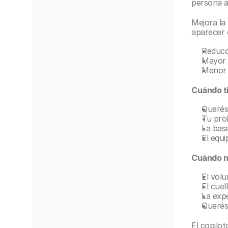
persona a
Mejora la 
aparecer 
Reducc
Mayor e
Menor 
Cuándo ti
Querés
Tu prob
La base
El equi
Cuándo no
El vol
El cuel
La expe
Querés 
El copilot