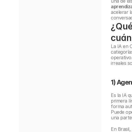
una de las
aprendiza
acelerar 
conversac
¿Qué
cuán
La IA en C
categorías
operativo.
irreales 
1) Agen
Es la IA 
primera l
forma aut
Puede ope
una parte
En Brasil