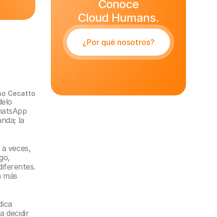
Conoce
Cloud Humans.
¿Por qué nosotros?
no Cecatto
elo 
hatsApp 
da; la 
a veces, 
o, 
iferentes. 
 más 
ica 
 decidir 