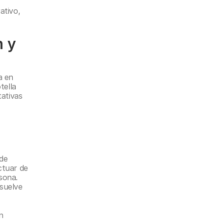
, 
tivo, 
 y 
 en 
ella 
ativas 
de 
tuar de 
ona. 
esuelve 
 