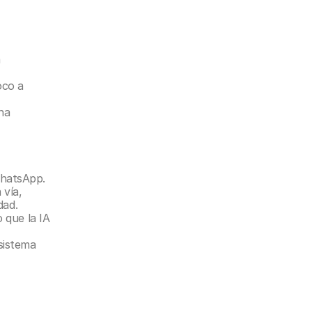
 
co a 
na 
WhatsApp.
vía, 
dad.
 que la IA 
sistema 