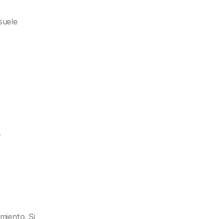
uele 
.
miento. Si 