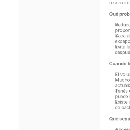
resolució
Qué prob
Reduce 
propor
Saca al
excepci
Evita l
después
Cuándo ti
El vol
Muchos
actuali
Tenés u
puede 
Existe 
de bac
Qué sepa
Acceso