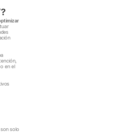
”?
optimizar 
tuar 
des 
ción 
a 
ención, 
o en el 
ivos 
son solo 