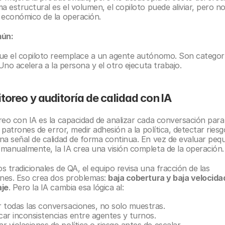
a estructural es el volumen, el copiloto puede aliviar, pero no
 económico de la operación.
mún:
ue el copiloto reemplace a un agente autónomo. Son categorí
 Uno acelera a la persona y el otro ejecuta trabajo.
toreo y auditoría de calidad con IA
reo con IA es la capacidad de analizar cada conversación para 
r patrones de error, medir adhesión a la política, detectar riesgo
na señal de calidad de forma continua. En vez de evaluar pequ
manualmente, la IA crea una visión completa de la operación.
 tradicionales de QA, el equipo revisa una fracción de las 
ones. Eso crea dos problemas: 
baja cobertura y baja velocidad
aje
. Pero la IA cambia esa lógica al:
r todas las conversaciones, no solo muestras.
icar inconsistencias entre agentes y turnos.