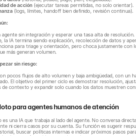
dad de acción
 (ejecutar tareas permitidas, no solo orientar).
nanza
 (logs, límites, handoff bien definido, revisión continua).
mún:
agente sin integración y esperar una tasa alta de resolución. 
, la IA termina siendo explicación, recolección de datos y aper
unciona para triage y orientación, pero choca justamente con lo
que más generan volumen.
ezar sin riesgo:
n pocos flujos de alto volumen y baja ambigüedad, con un ha
ado. El objetivo del primer ciclo es demostrar resolución, ajusta
 de contexto y expandir solo cuando los datos muestren cons
iloto para agentes humanos de atención
o es una IA que trabaja al lado del agente. No conversa direct
ente ni cierra casos por su cuenta. Su función es sugerir respu
storial, buscar políticas internas e indicar próximos pasos para