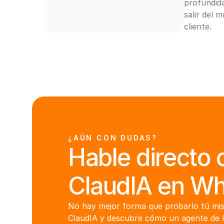
profundida
salir del 
cliente.
¿AÚN CON DUDAS?
Hable directo 
ClaudIA en W
No hay mejor forma que probarlo tú mis
ClaudIA y descubre cómo un agente de I