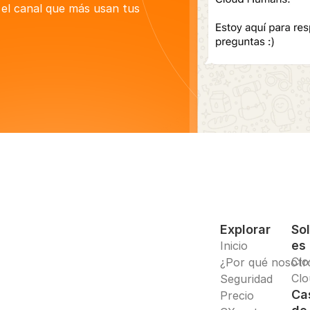
el canal que más usan tus 
Explorar
So
es
Inicio
Clo
¿Por qué nosotr
Clo
Seguridad
Ca
Precio