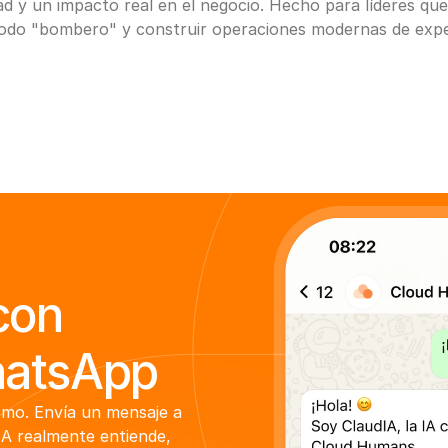
d y un impacto real en el negocio. Hecho para líderes que 
modo "bombero" y construir operaciones modernas de exper
con
hatsApp
mo. Envía un mensaje a 
A realmente entiende, 