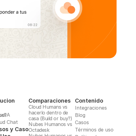
lucion
Comparaciones
Contenido
Cloud Humans vs 
Integraciones
hacerlo dentro de 
udIA
os?
Blog
casa (Build or buy?)
ud Chat
Casos
Nubes Humanos vs 
sos y Caso
Términos de uso
Octadesk
Nubes Humanos vs 