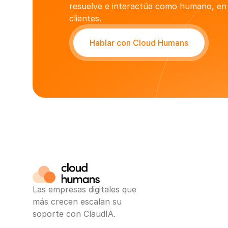
resuelve e interactúa como humano, en 
clientes.
Hablar con Cloud Humans
Las empresas digitales que 
más crecen escalan su 
soporte con ClaudIA.