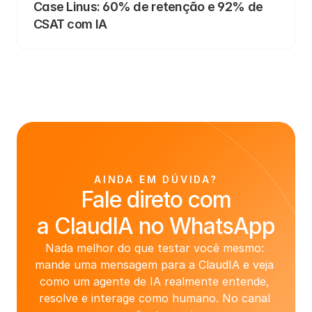
Case Linus: 60% de retenção e 92% de 
CSAT com IA
AINDA EM DÚVIDA?
Fale direto com
a ClaudIA no WhatsApp
Nada melhor do que testar você mesmo: 
mande uma mensagem para a ClaudIA e veja 
como um agente de IA realmente entende, 
resolve e interage como humano. No canal 