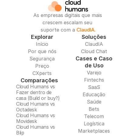
As empresas digitais que mais 
crescem escalam seu 
suporte com a 
ClaudIA.
Explorar
Soluções
Início
ClaudIA
Por que nós
Cloud Chat
Cases e Caso
Segurança
de Uso
Preço
Varejo
CXperts
Fintechs
Comparações
Cloud Humans vs 
SaaS
Fazer dentro de 
Educação
casa (Build or buy?)
Saúde
Cloud Humans vs 
Bets
Octadesk
Cloud Humans vs 
Telecom
Movidesk
Logística
Cloud Humans vs 
Marketplaces
Blip