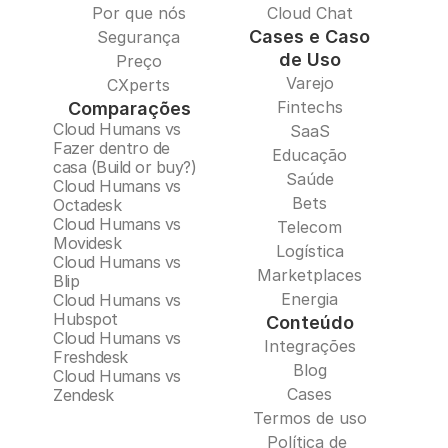
Por que nós
Cloud Chat
Cases e Caso
Segurança
de Uso
Preço
Varejo
CXperts
Fintechs
Comparações
Cloud Humans vs 
SaaS
Fazer dentro de 
Educação
casa (Build or buy?)
Saúde
Cloud Humans vs 
Bets
Octadesk
Cloud Humans vs 
Telecom
Movidesk
Logística
Cloud Humans vs 
Marketplaces
Blip
Energia
Cloud Humans vs 
Hubspot
Conteúdo
Cloud Humans vs 
Integrações
Freshdesk
Blog
Cloud Humans vs 
Cases
Zendesk
Termos de uso
Política de 