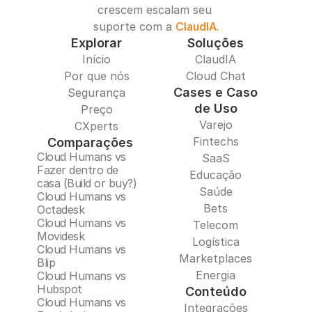
crescem escalam seu 
suporte com a 
ClaudIA.
Explorar
Soluções
Início
ClaudIA
Por que nós
Cloud Chat
Cases e Caso
Segurança
de Uso
Preço
Varejo
CXperts
Fintechs
Comparações
Cloud Humans vs 
SaaS
Fazer dentro de 
Educação
casa (Build or buy?)
Saúde
Cloud Humans vs 
Bets
Octadesk
Cloud Humans vs 
Telecom
Movidesk
Logística
Cloud Humans vs 
Marketplaces
Blip
Energia
Cloud Humans vs 
Hubspot
Conteúdo
Cloud Humans vs 
Integrações