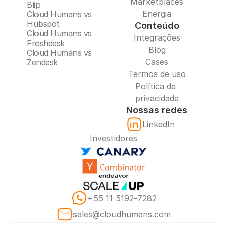
Marketplaces
Blip
Energia
Cloud Humans vs 
Hubspot
Conteúdo
Cloud Humans vs 
Integrações
Freshdesk
Blog
Cloud Humans vs 
Cases
Zendesk
Termos de uso
Política de 
privacidade
Nossas redes
LinkedIn
Investidores
‪+55 11 5192‑7282‬
sales@cloudhumans.com