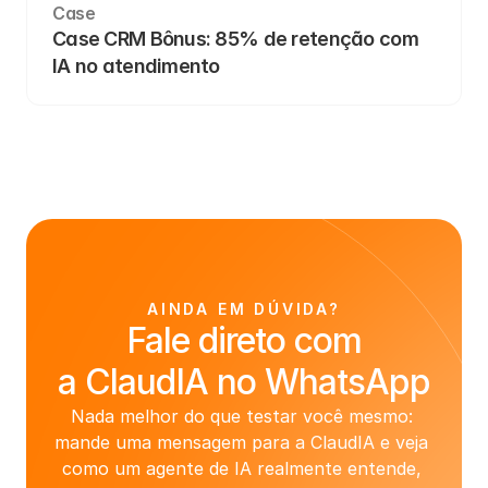
Case
Case CRM Bônus: 85% de retenção com 
IA no atendimento
AINDA EM DÚVIDA?
Fale direto com
a ClaudIA no WhatsApp
Nada melhor do que testar você mesmo: 
mande uma mensagem para a ClaudIA e veja 
como um agente de IA realmente entende, 