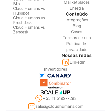
Marketplaces
Blip
Energia
Cloud Humans vs 
Hubspot
Conteúdo
Cloud Humans vs 
Integrações
Freshdesk
Blog
Cloud Humans vs 
Cases
Zendesk
Termos de uso
Política de 
privacidade
Nossas redes
LinkedIn
Investidores
‪+55 11 5192‑7282‬
sales@cloudhumans.com