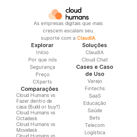
As empresas digitais que mais 
crescem escalam seu 
suporte com a 
ClaudIA.
Explorar
Soluções
Início
ClaudIA
Por que nós
Cloud Chat
Cases e Caso
Segurança
de Uso
Preço
Varejo
CXperts
Fintechs
Comparações
Cloud Humans vs 
SaaS
Fazer dentro de 
Educação
casa (Build or buy?)
Saúde
Cloud Humans vs 
Bets
Octadesk
Cloud Humans vs 
Telecom
Movidesk
Logística
Cloud Humans vs 