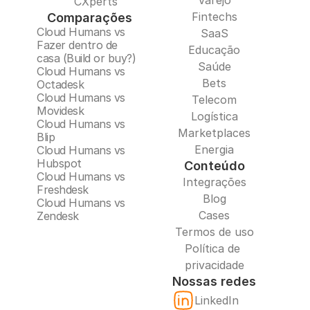
Varejo
CXperts
Fintechs
Comparações
Cloud Humans vs 
SaaS
Fazer dentro de 
Educação
casa (Build or buy?)
Saúde
Cloud Humans vs 
Bets
Octadesk
Cloud Humans vs 
Telecom
Movidesk
Logística
Cloud Humans vs 
Marketplaces
Blip
Energia
Cloud Humans vs 
Hubspot
Conteúdo
Cloud Humans vs 
Integrações
Freshdesk
Blog
Cloud Humans vs 
Cases
Zendesk
Termos de uso
Política de 
privacidade
Nossas redes
LinkedIn