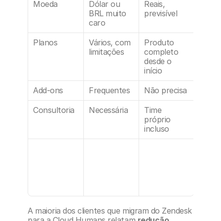
Moeda
Dólar ou 
Reais, 
BRL muito 
previsível
caro
Planos
Vários, com 
Produto 
limitações
completo 
desde o 
início
Add-ons
Frequentes
Não precisa
Consultoria
Necessária
Time 
próprio 
incluso
A maioria dos clientes que migram do Zendesk 
para a Cloud Humans relatam 
redução 