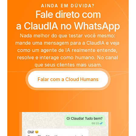
AINDA EM DÚVIDA?
Fale direto com
a ClaudIA no WhatsApp
Nada melhor do que testar você mesmo: 
mande uma mensagem para a ClaudIA e veja 
como um agente de IA realmente entende, 
resolve e interage como humano. No canal 
que seus clientes mais usam.
Falar com a Cloud Humans