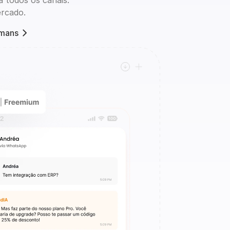
 todos os canais.
ercado.
umans