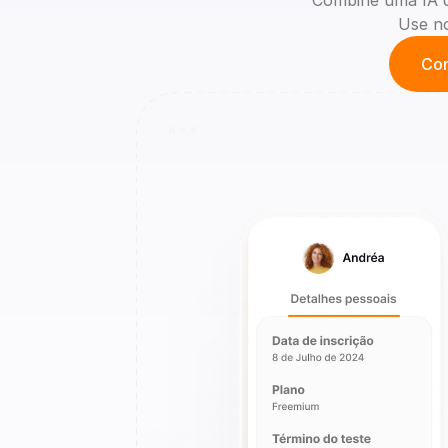
Combine uma IA q
Use no
Con