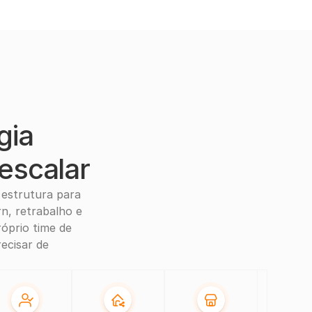
ia 
escalar
estrutura para 
, retrabalho e 
prio time de 
cisar de 