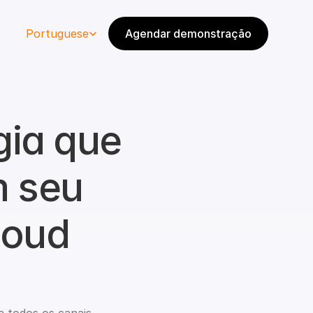
Select Language
Portuguese
Agendar demonstração
ia que 
 seu 
oud 