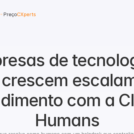
Preço
CXperts
resas de tecnolog
 crescem escalam
dimento com a Cl
Humans