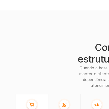
Co
estrut
Quando a base c
manter o client
dependência d
atendimen