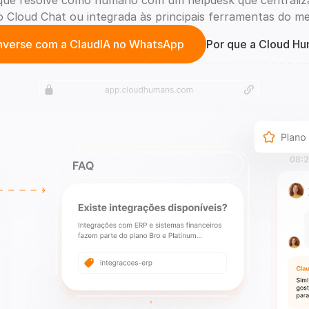
ue resolve como humano com um helpdesk que centraliza
 Cloud Chat ou integrada às principais ferramentas do m
verse com a ClaudIA no WhatsApp
Por que a Cloud H