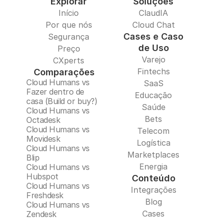
Explorar
Soluções
Início
ClaudIA
Por que nós
Cloud Chat
Cases e Caso
Segurança
de Uso
Preço
Varejo
CXperts
Fintechs
Comparações
Cloud Humans vs 
SaaS
Fazer dentro de 
Educação
casa (Build or buy?)
Saúde
Cloud Humans vs 
Bets
Octadesk
Cloud Humans vs 
Telecom
Movidesk
Logística
Cloud Humans vs 
Marketplaces
Blip
Energia
Cloud Humans vs 
Hubspot
Conteúdo
Cloud Humans vs 
Integrações
Freshdesk
Blog
Cloud Humans vs 
Cases
Zendesk